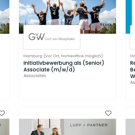
Hamburg
(
Vor Ort,
Homeoffice möglich
)
H
Initiativbewerbung als (Senior)
R
Associate (m/w/d)
B
Associates
W
As