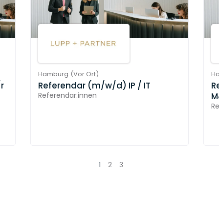
Hamburg
(
Vor Ort
)
H
r
Referendar (m/w/d) IP / IT
R
Referendar:innen
M
Re
1
2
3