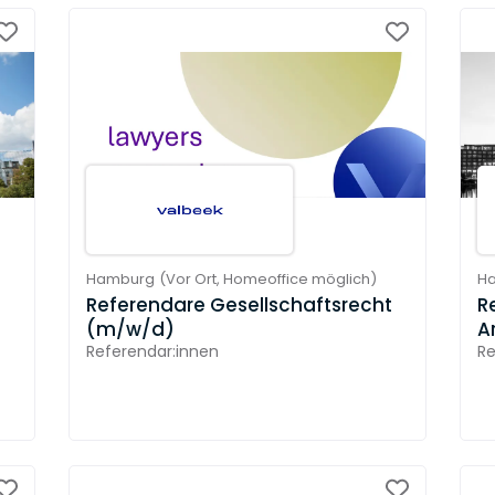
Hamburg
(
Vor Ort,
Homeoffice möglich
)
H
Referendare Gesellschaftsrecht
R
(m/w/d)
A
Referendar:innen
Re