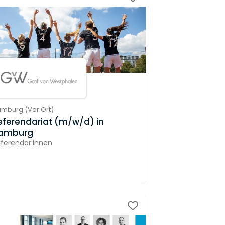
amburg
(
Vor Ort
)
eferendariat (m/w/d) in
amburg
ferendar:innen