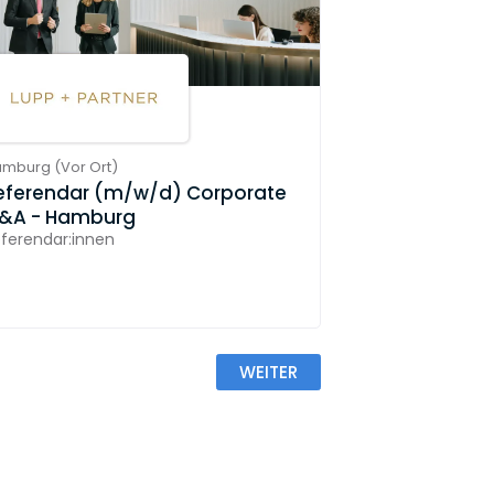
amburg
(
Vor Ort
)
eferendar (m/w/d) Corporate
&A - Hamburg
ferendar:innen
WEITER