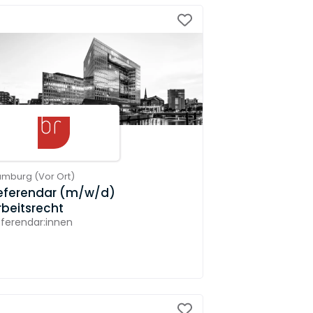
amburg
(
Vor Ort
)
eferendar (m/w/d)
rbeitsrecht
ferendar:innen