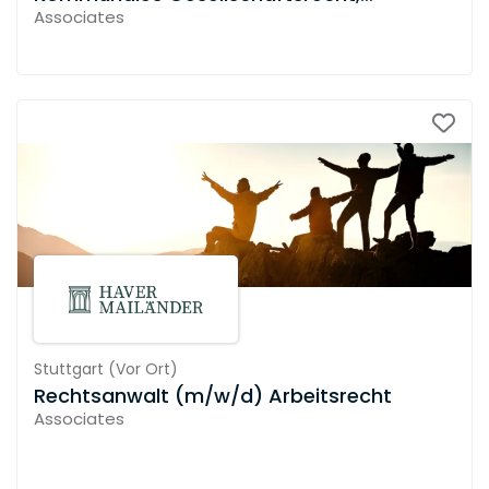
Beratung von Non-Profit-Organisationen
Associates
Stuttgart
(
Vor Ort
)
Rechtsanwalt (m/w/d) Arbeitsrecht
Associates