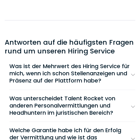
Antworten auf die häufigsten Fragen
rund um unseren Hiring Service
Was ist der Mehrwert des Hiring Service für
mich, wenn ich schon Stellenanzeigen und
Präsenz auf der Plattform habe?
Die zusätzliche Nutzung des Hiring Service
kannibalisiert nicht Ihre
Was unterscheidet Talent Rocket von
bestehenden Stellenanzeigen, sondern dient
anderen Personalvermittlungen und
der
strategischen Erweiterung Ihrer
Headhuntern im juristischen Bereich?
Reichweite
und der Erschließung neuer
Unser größter Wettbewerbsvorteil ist unsere
Bewerbergruppen. Dies erreichen wir durch
Position als
führende Karriereplattform für
Welche Garantie habe ich für den Erfolg
zwei zentrale Vorteile:
Jurist:innen in Deutschland
, die uns Zugriff
der Vermittlung und wie ist das