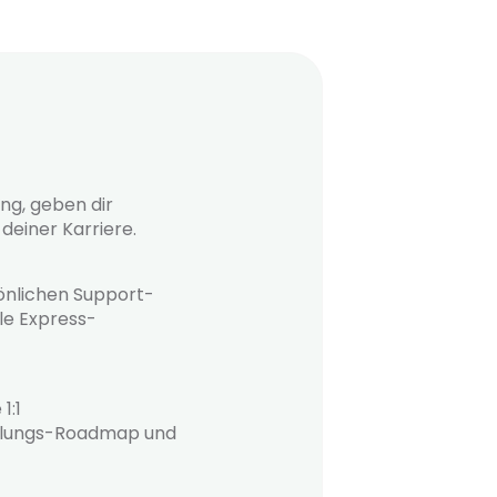
ung, geben dir
einer Karriere.
sönlichen Support-
lle Express-
1:1
andlungs-Roadmap und