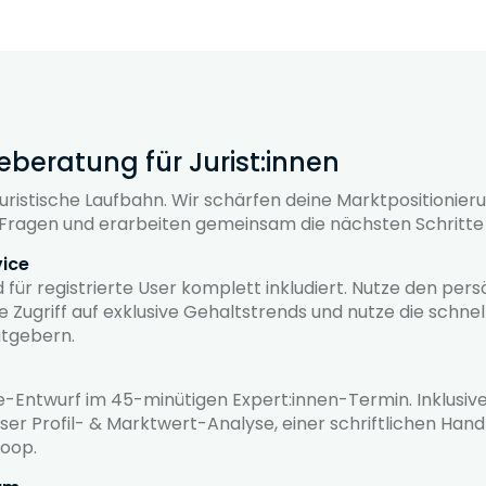
reberatung für Jurist:innen
 juristische Laufbahn. Wir schärfen deine Marktpositionier
Fragen und erarbeiten gemeinsam die nächsten Schritte d
vice
 für registrierte User komplett inkludiert. Nutze den per
lte Zugriff auf exklusive Gehaltstrends und nutze die schne
tgebern.
ie-Entwurf im 45-minütigen Expert:innen-Termin. Inklusive 
ser Profil- & Marktwert-Analyse, einer schriftlichen H
oop.