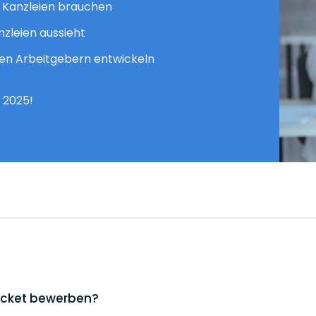
 Kanzleien brauchen
nzleien aussieht
chen Arbeitgebern entwickeln
 2025!
Rocket bewerben?