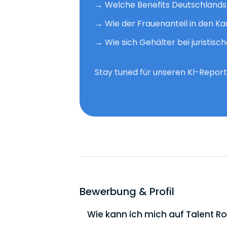
→
Welche Benefits Deutschlands
→
Wie der Frauenanteil in den Ka
→
Wie sich Gehälter bei juristis
Stay tuned für unseren KI-Report
Bewerbung & Profil
Wie kann ich mich auf Talent 