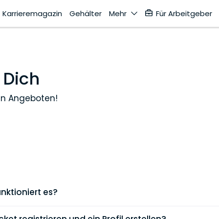
Karrieremagazin
Gehälter
Mehr
Für Arbeitgeber
 Dich
en Angeboten!
nktioniert es?
e Karriereplattform für Juristinnen und Juristen, die dir d
ssante Jobangebote finden und dich umfassend über Kan