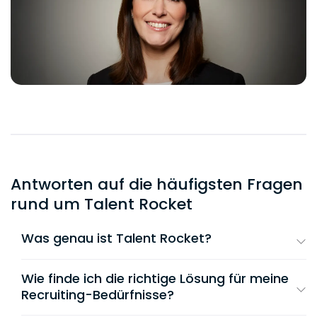
Antworten auf die häufigsten Fragen
rund um Talent Rocket
Was genau ist Talent Rocket?
Bei Talent Rocket handelt es sich um
eine
Karriereplattform für juristische Jobs
.
Wie finde ich die richtige Lösung für meine
Das Ziel: juristische Fachkräfte mit dem
Recruiting-Bedürfnisse?
passenden Arbeitgeber zu matchen – von
Talent Rocket bietet maßgeschneiderte