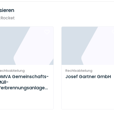
sieren
tRocket
echtsabteilung
Rechtsabteilung
GMVA Gemeinschafts-
Josef Gartner GmbH
üll-
Verbrennungsanlage
Niederrhein GmbH