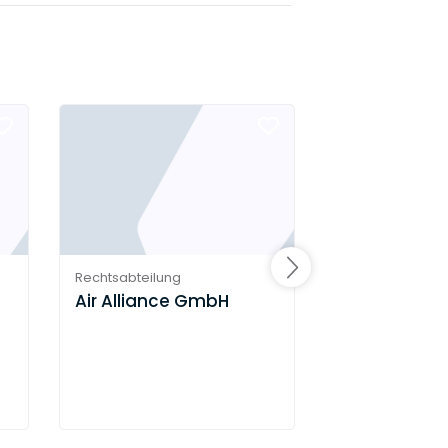
Rechtsabteilung
Rechtsabteilung
Air Alliance GmbH
Merz Pharm
Co. KGaA