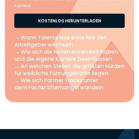
Karriere:
KOSTENLOS HERUNTERLADEN
→ Wann Talente das erste Mal den
Arbeitgeber wechseln
→ Wie sich die Noten entwickelt haben
und die eigene Karriere beeinflussen
→ An welchen Stellen die größten Hürden
für weibliche Führungskräfte liegen
→ Wie sich Partner Tracks unter
dem Fachkräftemangel wandeln