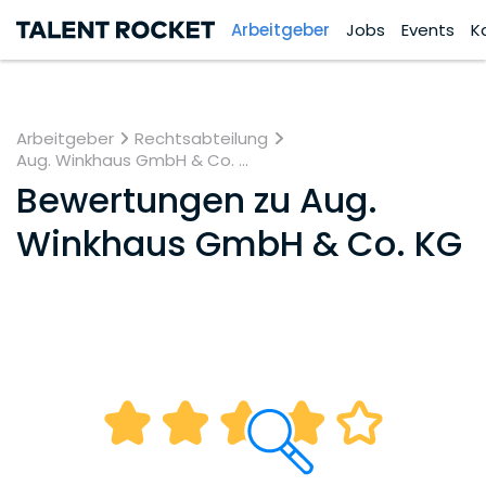
Arbeitgeber
Jobs
Events
K
Arbeitgeber
Rechtsabteilung
Aug. Winkhaus GmbH & Co. ...
Bewertungen zu
Aug.
Winkhaus GmbH & Co. KG