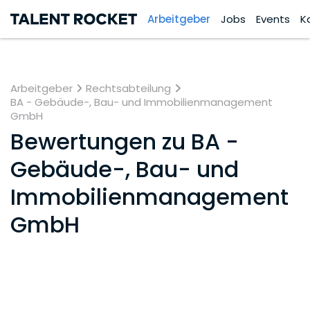
Arbeitgeber
Jobs
Events
K
Arbeitgeber
Rechtsabteilung
BA - Gebäude-, Bau- und Immobilienmanagement
GmbH
Bewertungen zu
BA -
Gebäude-, Bau- und
Immobilienmanagement
GmbH