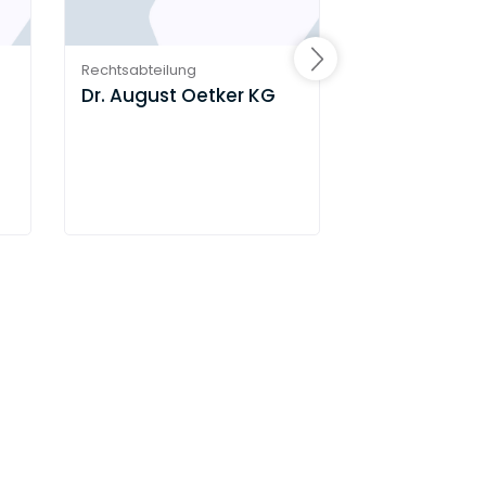
Rechtsabteilung
Rechtsabteilung
Dr. August Oetker KG
EK/serviceg