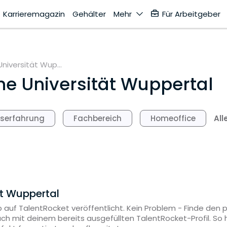
Karrieremagazin
Gehälter
Mehr
Für Arbeitgeber
niversität Wup...
e Universität Wuppertal
All
fserfahrung
Fachbereich
Homeoffice
ät Wuppertal
 auf TalentRocket veröffentlicht. Kein Problem - Finde den
ach mit deinem bereits ausgefüllten TalentRocket-Profil. S