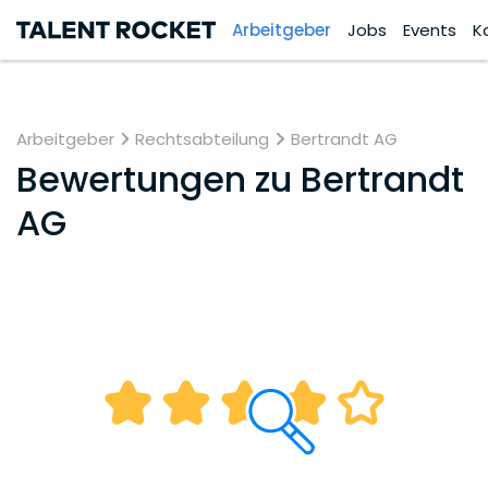
Arbeitgeber
Jobs
Events
K
Arbeitgeber
Rechtsabteilung
Bertrandt AG
Bewertungen zu
Bertrandt
AG