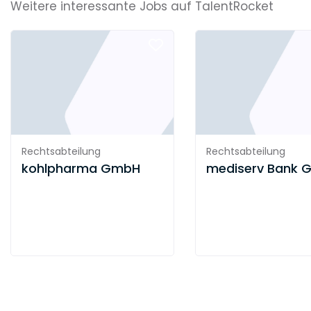
Weitere interessante Jobs auf TalentRocket
Kindertagesstätten, Jugend- und
Behindertenhilfe
Moderne Kinder-, Jugend- und Behindertenhilfe
übernimmt als wesentliche
Gestaltungsaufgabe die Veränderung und
Verbesserung der Rahmenbedingungen von
Kindheit und Jugend. Dabei folgt sie in ihrem
Leitbild den Prinzipien der Lebensorientierung,
Rechtsabteilung
Rechtsabteilung
Kompetenzorientierung, Integration,
kohlpharma GmbH
mediserv Bank 
Partizipation und Prävention. Das Spektrum der
cts reicht von innovationsorientierten
Kindertagesstätten bis zu modernen
sozialräumlich arbeitenden
Jugendhilfeeinrichtungen mit differenzierten
Hilfeleistungen.
Aus- und Fortbildung