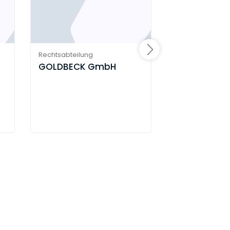
Rechtsabteilung
Rechtsabteilung
GOLDBECK GmbH
KAEFER Isoli
GmbH & Co.