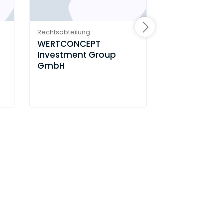
Rechtsabteilung
Rechtsabteilung
WERTCONCEPT
DGB Rechts
Investment Group
GmbH
GmbH