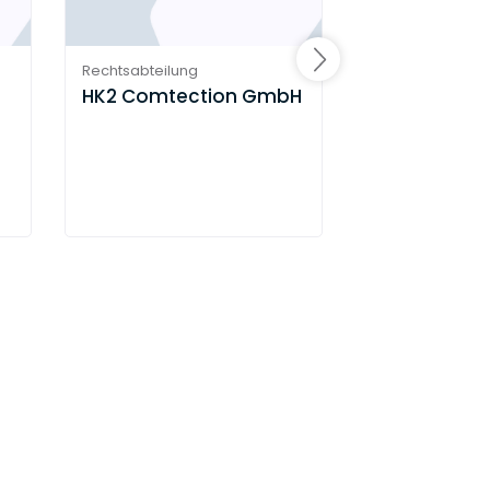
Rechtsabteilung
Rechtsabteilung
HK2 Comtection GmbH
Universal M