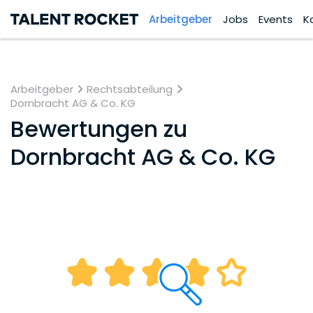
Arbeitgeber
Jobs
Events
K
Arbeitgeber
Rechtsabteilung
Dornbracht AG & Co. KG
Bewertungen zu
Dornbracht AG & Co. KG