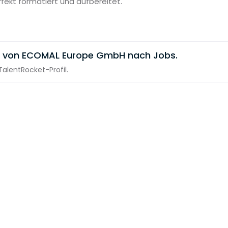
rfekt formatiert und aufbereitet.
e von ECOMAL Europe GmbH nach Jobs.
alentRocket-Profil.