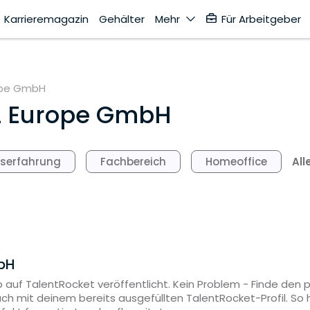
Karrieremagazin
Gehälter
Mehr
Für Arbeitgeber
ope GmbH
 Europe GmbH
All
fserfahrung
Fachbereich
Homeoffice
bH
 auf TalentRocket veröffentlicht. Kein Problem - Finde den
ach mit deinem bereits ausgefüllten TalentRocket-Profil. S