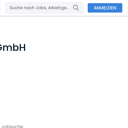
ANMELDEN
 GmbH
r Jobsuche.