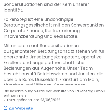
Sondersituationen sind der Kern unserer
Identität.
FalkenSteg ist eine unabhängige
Beratungsgesellschaft mit den Schwerpunkten
Corporate Finance, Restrukturierung,
Insolvenzberatung und Real Estate.
Mit unserem auf Sondersituationen
ausgerichteten Beratungsansatz stehen wir für
anerkannte Umsetzungskompetenz, operative
Exzellenz und enge partnerschaftliche
Beziehungen auf Augenhöhe. Unser Team
besteht aus 40 Betriebswirten und Juristen, die
über die Büros Düsseldorf, Frankfurt am Main,
München und Villingen-Schwenningen
deutschlandweit im Einsatz sind.
Die Beschreibung wurde der Website von Falkensteg GmbH
entnommen.
Zu unseren Kunden gehören Entscheider aus
Zuletzt geändert am 23/06/2022
mittelständisch geprägten Unternehmen,
Zur Webseite