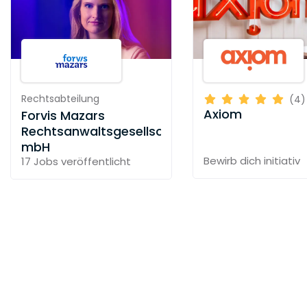
Start-up Financial Advisory.
Restrukturierung
Unternehmensplanung.
Sanierungsoptionen.
Rechtsabteilung
(4)
Axiom
Forvis Mazars
Sanierungskonzepte (IDW S6).
Rechtsanwaltsgesellschaft
Interim Management.
mbH
Restrukturierungsrahmen.
Bewirb dich initiativ
17 Jobs
veröffentlicht
Real Estate
Immobilienvermarktung.
Immobilienbewertung.
Asset Management.
Treuhandmodelle.