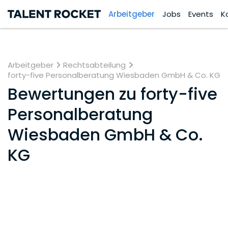
Arbeitgeber
Jobs
Events
K
Arbeitgeber
Rechtsabteilung
forty-five Personalberatung Wiesbaden GmbH & Co. KG
Bewertungen zu
forty-five
Personalberatung
Wiesbaden GmbH & Co.
KG