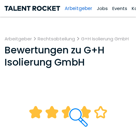
Arbeitgeber
Jobs
Events
K
Arbeitgeber
Rechtsabteilung
G+H Isolierung GmbH
Bewertungen zu
G+H
Isolierung GmbH