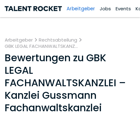
Arbeitgeber
Jobs
Events
K
Arbeitgeber
Rechtsabteilung
GBK LEGAL FACHANWALTSKANZ...
Bewertungen zu
GBK
LEGAL
FACHANWALTSKANZLEI –
Kanzlei Gussmann
Fachanwaltskanzlei