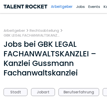
Arbeitgeber
Jobs
Events
K
Arbeitgeber
Rechtsabteilung
GBK LEGAL FACHANWALTSKANZ...
Jobs bei
GBK LEGAL
FACHANWALTSKANZLEI –
Kanzlei Gussmann
Fachanwaltskanzlei
Stadt
Jobart
Berufserfahrung