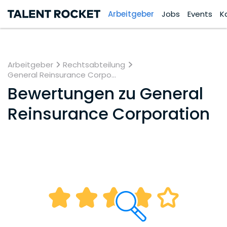
Arbeitgeber
Jobs
Events
K
Arbeitgeber
Rechtsabteilung
General Reinsurance Corpo...
Bewertungen zu
General
Reinsurance Corporation