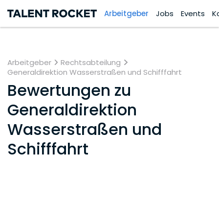
Arbeitgeber
Jobs
Events
K
Arbeitgeber
Rechtsabteilung
Generaldirektion Wasserstraßen und Schifffahrt
Bewertungen zu
Generaldirektion
Wasserstraßen und
Schifffahrt