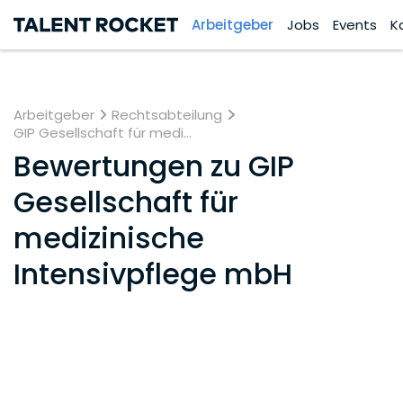
Arbeitgeber
Jobs
Events
K
Arbeitgeber
Rechtsabteilung
GIP Gesellschaft für medi...
Bewertungen zu
GIP
Gesellschaft für
medizinische
Intensivpflege mbH