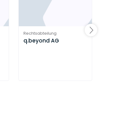
Rechtsabteilung
Rechtsabteilung
q.beyond AG
Gothaer
Versicheru
VVaG