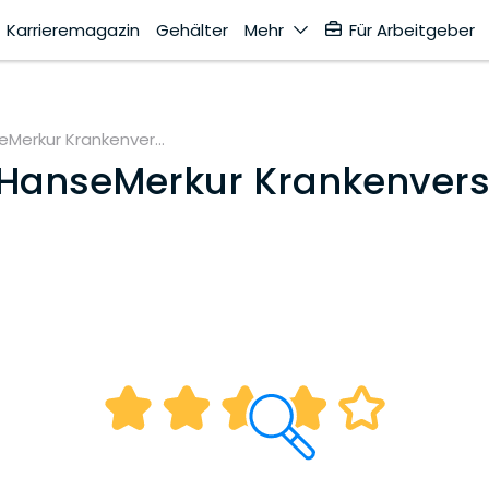
Karrieremagazin
Gehälter
Mehr
Für Arbeitgeber
Merkur Kran­ken­ver­...
HanseMerkur Kran­ken­ver­si