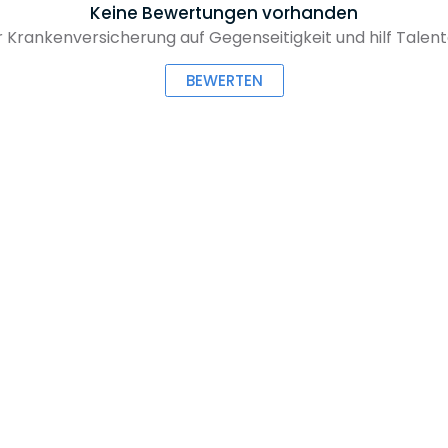
Keine Bewertungen vorhanden
an­ken­ver­si­che­rung auf Gegen­sei­tig­keit und hilf Talen
BEWERTEN