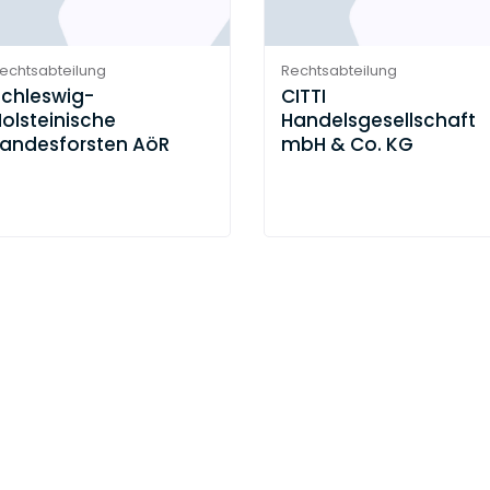
echtsabteilung
Rechtsabteilung
Schleswig-
CITTI
olsteinische
Handelsgesellschaft
Landesforsten AöR
mbH & Co. KG