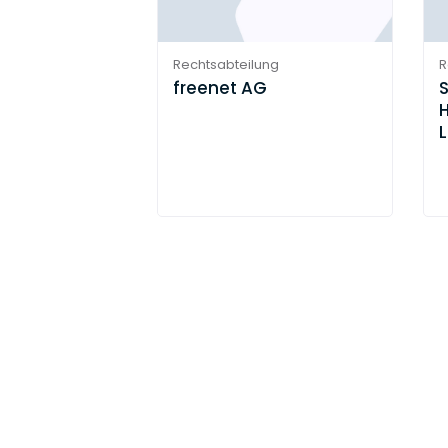
Rechtsabteilung
R
freenet AG
H