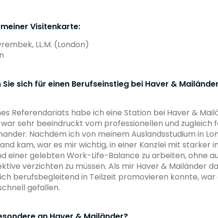
 meiner Visitenkarte:
yrembek, LL.M. (London)
n
ie sich für einen Berufseinstieg bei Haver & Mailände
s Referendariats habe ich eine Station bei Haver & Mail
 war sehr beeindruckt vom professionellen und zugleich f
ander. Nachdem ich von meinem Auslandsstudium in Lo
nd kam, war es mir wichtig, in einer Kanzlei mit starker i
d einer gelebten Work-Life-Balance zu arbeiten, ohne au
tive verzichten zu müssen. Als mir Haver & Mailänder da
 ich berufsbegleitend in Teilzeit promovieren konnte, war 
chnell gefallen.
esondere an Haver & Mailänder?