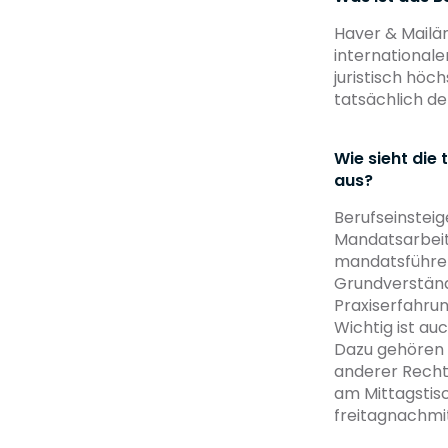
Haver & Mailä
international
juristisch höc
tatsächlich de
Wie sieht die 
aus?
Berufseinsteig
Mandatsarbeit
mandatsführen
Grundverständ
Praxiserfahrun
Wichtig ist au
Dazu gehören 
anderer Rechts
am Mittagstis
freitagnachmi