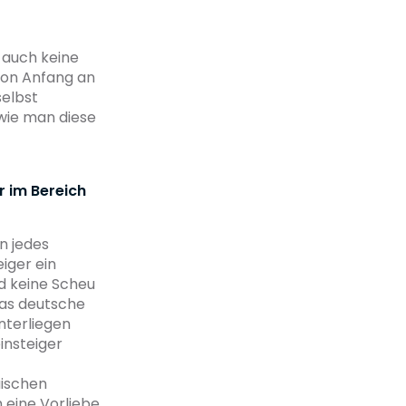
s auch keine
von Anfang an
selbst
wie man diese
r im Bereich
n jedes
iger ein
d keine Scheu
as deutsche
nterliegen
insteiger
äischen
 eine Vorliebe