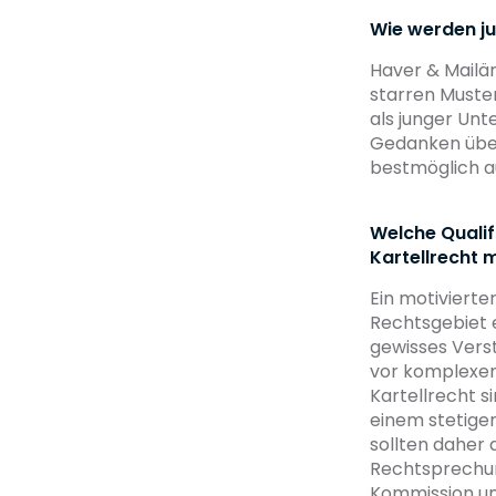
Wie werden ju
Haver & Mailän
starren Muster
als junger Unt
Gedanken über 
bestmöglich a
Welche Qualif
Kartellrecht 
Ein motivierte
Rechtsgebiet e
gewisses Vers
vor komplexen
Kartellrecht 
einem stetigen
sollten daher 
Rechtsprechun
Kommission un