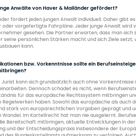
nge Anwälte von Haver & Mailänder gefördert?
der fördert jeden jungen Anwalt individuell. Daher gibt e
 oder vorgefertigte Fahrpläne. Jeder junge Anwalt wird 
ernehmer gesehen. Die Partner erwarten, dass man sich 
seine persönlichen Stärken macht und sich Ziele setzt, 
usbauen kann.
ikationen bzw. Vorkenntnisse sollte ein Berufseinsteige
mitbringen?
r Jurist kann sich grundsätzlich auch ohne Vorkenntnisse i
inarbeiten. Dennoch schadet es nicht, wenn Berufseinste
tändnis für das europäische Rechtssystem mitbringen un
 Regelwerken haben. Sowohl das europäische als auch d
sind stark von europarechtlichen Vorgaben geprägt und u
 Wandel. Im Kartellrecht hat man nie ausgelernt. Berufse
die Bereitschaft mitbringen, aktuelle Entwicklungen in der
g und der Entscheidungspraxis insbesondere der Europ
d des Bundeskartellamts aufmerksam zu verfolgen. Auch