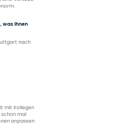
 enorm.
, was Ihnen
tuttgart nach
t mit Kollegen
r schon mal
zonen anpassen