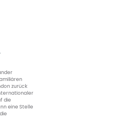
r
änder
amiliären
ndon zurück
nternationaler
f die
nn eine Stelle
die