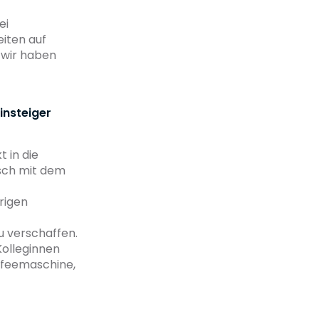
ei
iten auf
, wir haben
einsteiger
 in die
sch mit dem
rigen
zu verschaffen.
Kolleginnen
affeemaschine,