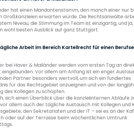
nder hat einen Mandantenstamm, den manch einer nur b
en Großkanzleien erwarten würde. Die Rechtsanwälte arbe
hstem Niveau, die Stimmung im Team ist einzigartig, und ja
n wohl besten Ausblick auf ganz Stuttgart.
tägliche Arbeit im Bereich Kartellrecht für einen Berufs
er bei Haver & Mailänder werden vom ersten Tag an direkt
 eingebunden. Vor allem am Anfang ist ein enger Austau
den Partner besonders wertvoll, um sich ein fundiertes
nis für das Rechtsgebiet anzueignen und von der langjäh
g des Kollegen zu schöpfen.
ch, sich einen Überblick über die kanzleiinternen Abläufe 
vor allem auch der tägliche Austausch mit Kollegen und 
gebiete, den Sekretariaten und der IT – sei es an der K
ch oder auf der Terrasse beim wöchentlichen Umtrunk
ttags.