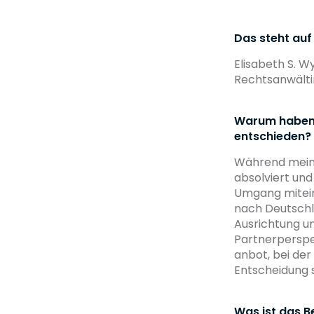
Das steht auf
Elisabeth S. W
Rechtsanwälti
Warum haben S
entschieden?
Während meine
absolviert und
Umgang mitein
nach Deutschla
Ausrichtung un
Partnerperspek
anbot, bei der
Entscheidung s
Was ist das B