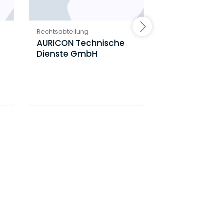
Rechtsabteilung
Rechtsabteilung
AURICON Technische
Dahme- Nu
Dienste GmbH
Wasser-,
Abwasserbet
mbH