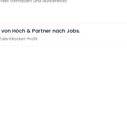
rfekt formatiert und aufbereitet.
 von Höch & Partner nach Jobs.
alentRocket-Profil.