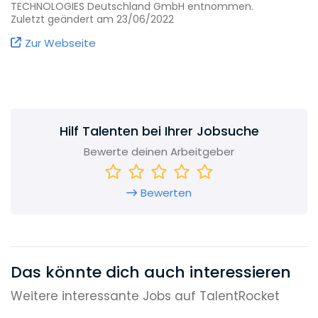
TECHNOLOGIES Deutschland GmbH entnommen.
zur Mobilfunkgeneration 5G zum Beispiel schafft
Zuletzt geändert am 23/06/2022
Voraussetzungen für Smart-City-Loesungen,
Zur Webseite
optimiert die Möglichkeiten der Industrie 4.0
und ermöglicht eine nachhaltige Mobilität.
Hilf Talenten bei Ihrer Jobsuche
Bewerte deinen Arbeitgeber
Bewerten
Das könnte dich auch interessieren
Weitere interessante Jobs auf TalentRocket