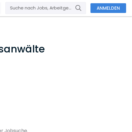
ANMELDEN
tsanwälte
er Jobsuche.