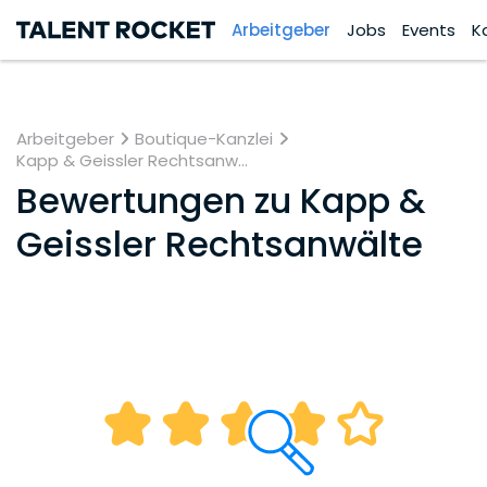
Arbeitgeber
Jobs
Events
K
Arbeitgeber
Boutique-Kanzlei
Kapp & Geissler Rechtsanw...
Bewertungen zu
Kapp &
Geissler Rechtsanwälte