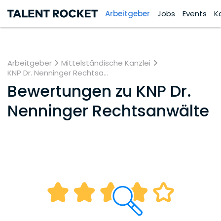
Arbeitgeber
Jobs
Events
K
Arbeitgeber
Mittelständische Kanzlei
KNP Dr. Nenninger Rechtsa...
Bewertungen zu
KNP Dr.
Nenninger Rechtsanwälte