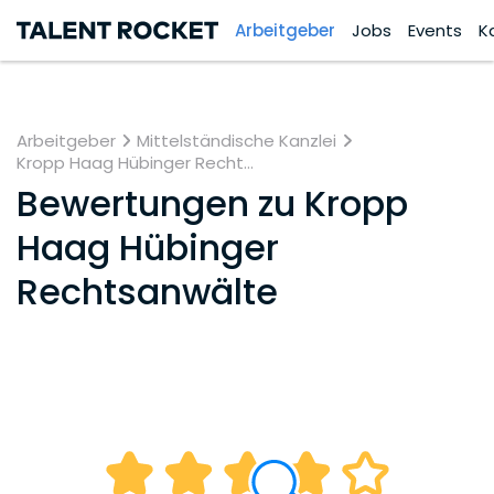
Arbeitgeber
Jobs
Events
K
Arbeitgeber
Mittelständische Kanzlei
Kropp Haag Hübinger Recht...
Bewertungen zu
Kropp
Haag Hübinger
Rechtsanwälte