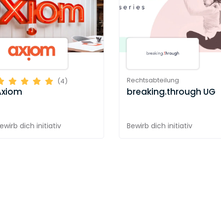
Rechtsabteilung
(4)
breaking.through UG
Axiom
ewirb dich initiativ
Bewirb dich initiativ