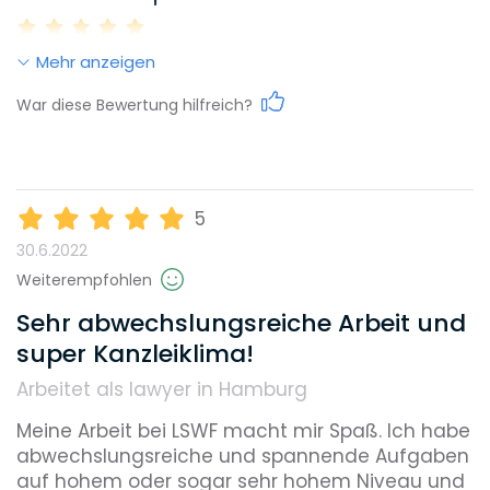
Mehr anzeigen
Work-Life-Balance
War diese Bewertung hilfreich?
Karrieremöglichkeiten
5
30.6.2022
Gehalt
Weiterempfohlen
Sehr abwechslungsreiche Arbeit und
super Kanzleiklima!
Weiterbildungsmöglichkeiten
Arbeitet als lawyer in Hamburg
Meine Arbeit bei LSWF macht mir Spaß. Ich habe 
Reputation
abwechslungsreiche und spannende Aufgaben 
auf hohem oder sogar sehr hohem Niveau und 