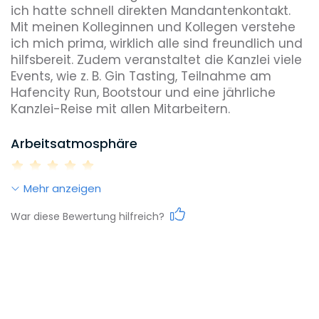
ich hatte schnell direkten Mandantenkontakt. 
Mit meinen Kolleginnen und Kollegen verstehe 
Diversity
ich mich prima, wirklich alle sind freundlich und 
hilfsbereit. Zudem veranstaltet die Kanzlei viele 
Events, wie z. B. Gin Tasting, Teilnahme am 
Hafencity Run, Bootstour und eine jährliche 
Umweltbewusstsein
Kanzlei-Reise mit allen Mitarbeitern.
Arbeitsatmosphäre
Benefits, die dieser Arbeitgeber bietet
Jährlicher Bonus
Mehr anzeigen
Work-Life-Balance
War diese Bewertung hilfreich?
Karrieremöglichkeiten