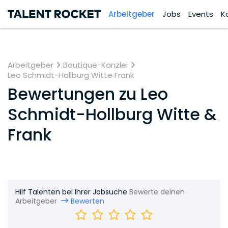
Arbeitgeber
Jobs
Events
K
Arbeitgeber
Boutique-Kanzlei
Leo Schmidt-Hollburg Witte Frank
Bewertungen zu
Leo
Schmidt-Hollburg Witte &
Frank
Hilf Talenten bei Ihrer Jobsuche
Bewerte deinen
Arbeitgeber
Bewerten