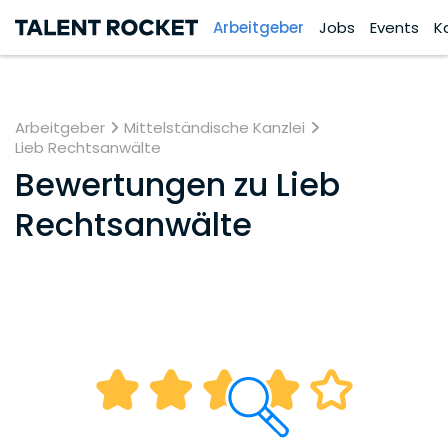
Arbeitgeber
Jobs
Events
K
Arbeitgeber
Mittelständische Kanzlei
Lieb Rechtsanwälte
Bewertungen zu
Lieb
Rechtsanwälte