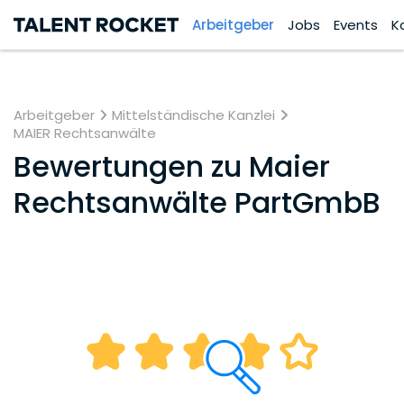
Arbeitgeber
Jobs
Events
K
Arbeitgeber
Mittelständische Kanzlei
MAIER Rechtsanwälte
Bewertungen zu
Maier
Rechtsanwälte PartGmbB