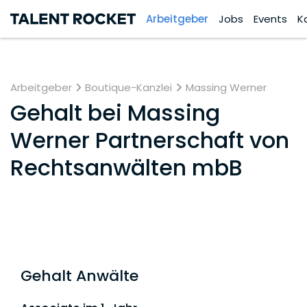
Arbeitgeber
Jobs
Events
K
Arbeitgeber
Boutique-Kanzlei
Massing Werner
Gehalt bei
Massing
Werner Partnerschaft von
Rechtsanwälten mbB
Gehalt Anwälte