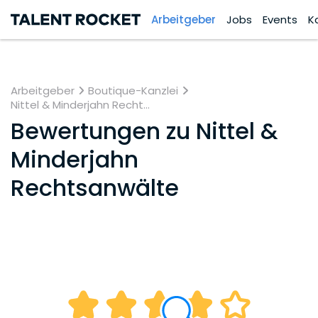
Arbeitgeber
Jobs
Events
K
Arbeitgeber
Boutique-Kanzlei
Nittel & Minderjahn Recht...
Bewertungen zu
Nittel &
Minderjahn
Rechtsanwälte