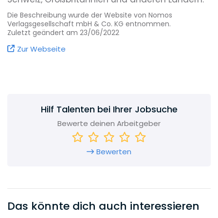
Die Beschreibung wurde der Website von Nomos
Geschäftsführer sind Dr. Alfred Hoffmann und
Verlagsgesellschaft mbH & Co. KG entnommen.
Thomas Gottlöber.
Zuletzt geändert am 23/06/2022
Zur Webseite
Das Programm
Nomos hat sich als einer der führenden
Fachverlage im Bereich der juristischen
Praktikerliteratur etabliert. Gleichermaßen steht
Hilf Talenten bei Ihrer Jobsuche
der Verlag für ein herausragendes
Bewerte deinen Arbeitgeber
Wissenschaftsprogramm im Bereich der
Rechts-, Sozial- und Geisteswissenschaften.
Bewerten
Das könnte dich auch interessieren