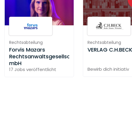
höhere Umsätze oder bessere Ergebnisse des
Kunden. Die nachfolgenden Beispiele geben
Einblicke in unsere Arbeit für Kunden, Industrien
und die Gesellschaft.
Rechtsabteilung
Rechtsabteilung
Über uns
Inclusion & Diversity
:
Forvis Mazars
VERLAG C.H.BEC
Rechtsanwaltsgesellschaft
Vielfalt und Integration - kein Programm
mbH
sondern unsere Philosophie.
Bewirb dich initiativ
17 Jobs
veröffentlicht
Kein Programm zur Talentförderung, sondern
ein Lebensstil. Unser Engagement ist tief in
unseren Werten verwurzelt, in unseren
Geschäftsstrategien verankert und wird im
Sinne unserer Unternehmenskultur täglich
gelebt. Wir sind davon überzeugt, dass
Integration die Vielfalt im Unternehmen stärkt
und dass Vielfalt bessere Geschäftsergebnisse
möglich macht. Wir sind ferner überzeugt, dass