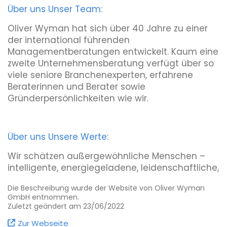
Über uns
Unser Team
:
Oliver Wyman hat sich über 40 Jahre zu einer
der international führenden
Managementberatungen entwickelt. Kaum eine
zweite Unternehmensberatung verfügt über so
viele seniore Branchenexperten, erfahrene
Beraterinnen und Berater sowie
Gründerpersönlichkeiten wie wir.
Über uns
Unsere Werte
:
Wir schätzen außergewöhnliche Menschen –
intelligente, energiegeladene, leidenschaftliche,
teamfähige Kolleginnen und Kollegen, die
Die Beschreibung wurde der Website von Oliver Wyman
unermüdlich nach der besten Lösung suchen.
GmbH entnommen.
An dieser Stelle machen wir keine Kompromisse.
Zuletzt geändert am 23/06/2022
Sie können in einem hierarchiefreien Umfeld
Zur Webseite
zeigen, was in ihnen steckt. Wir verfolgen alle