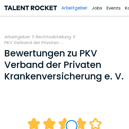
Arbeitgeber
Jobs
Events
K
Arbeitgeber
Rechtsabteilung
PKV Verband der Privaten ...
Bewertungen zu
PKV
Verband der Privaten
Krankenversicherung e. V.