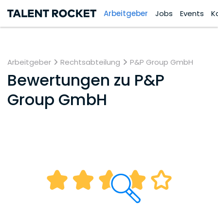
Arbeitgeber
Jobs
Events
K
Arbeitgeber
Rechtsabteilung
P&P Group GmbH
Bewertungen zu
P&P
Group GmbH