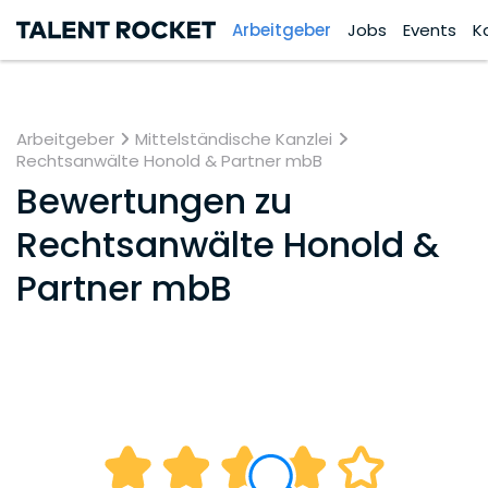
Arbeitgeber
Jobs
Events
K
Arbeitgeber
Mittelständische Kanzlei
Rechtsanwälte Honold & Partner mbB
Bewertungen zu
Rechtsanwälte Honold &
Partner mbB