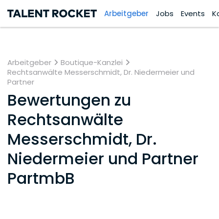
Arbeitgeber
Jobs
Events
K
Arbeitgeber
Boutique-Kanzlei
Rechtsanwälte Messerschmidt, Dr. Niedermeier und
Partner
Bewertungen zu
Rechtsanwälte
Messerschmidt, Dr.
Niedermeier und Partner
PartmbB